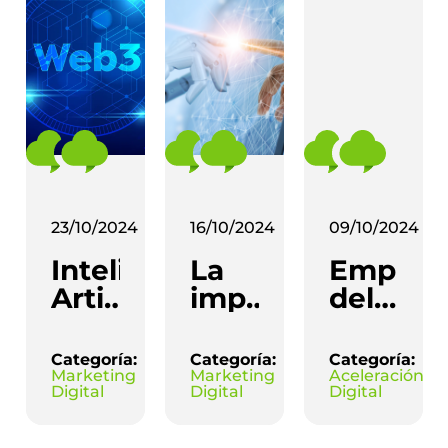
23/10/2024
16/10/2024
09/10/2024
Inteligencia
La
Empres
Artificial
importancia
del
y
de
Futuro:
Marketing:
detectar
Cómo
Categoría:
Categoría:
Categoría:
Cómo
textos
la IA
Marketing
Marketing
Aceleración
Digital
Digital
Digital
integrar
redactados
Está
la
con
Revoluc