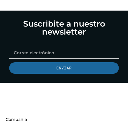
Web3
Inteligencia
el
en
Artificial
ADN
tu
en
Corpora
Suscribite a nuestro
Estrategia
Marketing
newsletter
Digital
ENVIAR
Compañía