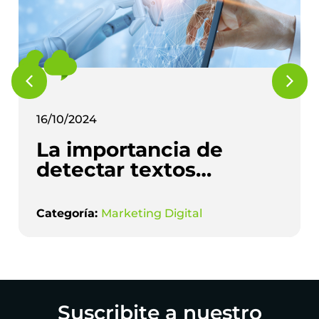
16/10/2024
La importancia de
detectar textos
redactados con
Inteligencia Artificial
Categoría:
Marketing Digital
en Marketing Digital
Suscribite a nuestro