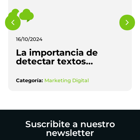
16/10/2024
La importancia de
detectar textos
redactados con
Inteligencia Artificial
Categoría:
Marketing Digital
en Marketing Digital
Suscribite a nuestro
newsletter