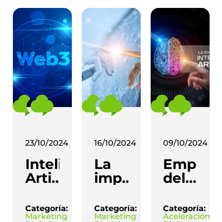
23/10/2024
16/10/2024
09/10/2024
Inteligencia
La
Empres
Artificial
importancia
del
y
de
Futuro:
Marketing:
detectar
Cómo
Categoría:
Categoría:
Categoría:
Cómo
textos
la IA
Marketing
Marketing
Aceleración