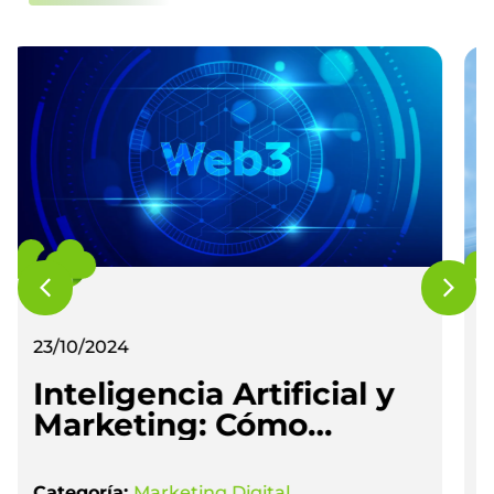
16/10/2024
La importancia de
detectar textos
redactados con
Inteligencia Artificial
Categoría:
Marketing Digital