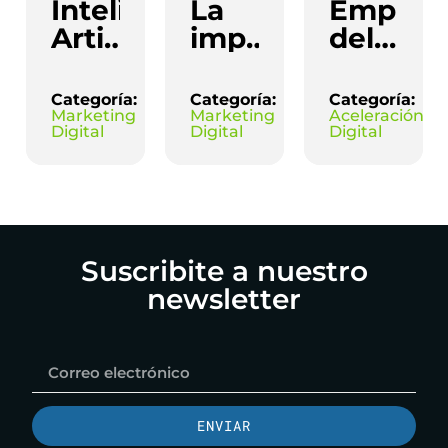
Inteligencia
La
Empres
Artificial
importancia
del
y
de
Futuro:
Marketing:
detectar
Cómo
Categoría:
Categoría:
Categoría:
Cómo
textos
la IA
Marketing
Marketing
Aceleración
Digital
Digital
Digital
integrar
redactados
Está
la
con
Revoluc
Web3
Inteligencia
el
en
Artificial
ADN
tu
en
Corpora
Suscribite a nuestro
Estrategia
Marketing
newsletter
Digital
ENVIAR